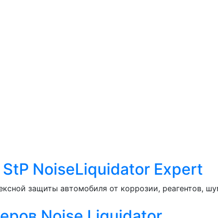
tP NoiseLiquidator Expert
ксной защиты автомобиля от коррозии, реагентов, шу
ров Noise Liquidator