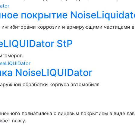
ое покрытие NoiseLiquidat
с ингибиторами коррозии и армирующими частицами в 
LIQUIDator StP
игомеров.
а NoiseLIQUIDator
аружной обработки корпуса автомобиля.
ененного полиэтилена с лицевым покрытием в виде ла
ает влагу.