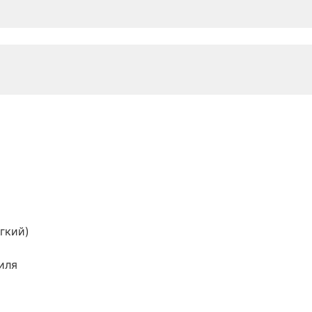
гкий)
иля