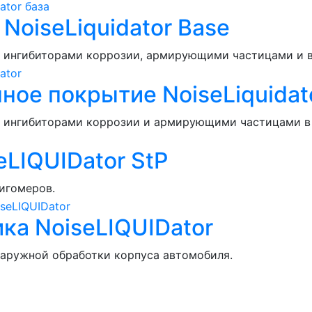
oiseLiquidator Base
с ингибиторами коррозии, армирующими частицами и 
ое покрытие NoiseLiquidat
с ингибиторами коррозии и армирующими частицами в 
LIQUIDator StP
игомеров.
а NoiseLIQUIDator
аружной обработки корпуса автомобиля.