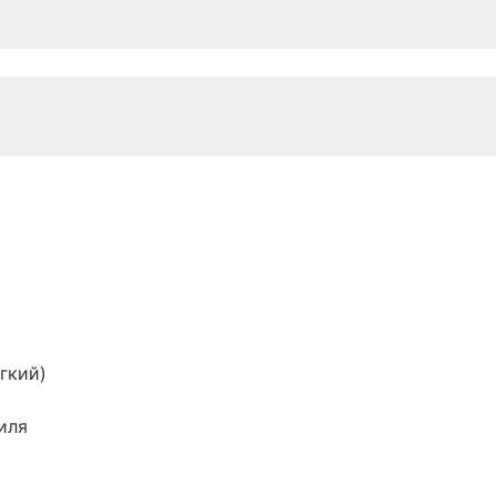
гкий)
иля