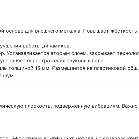
 основе для внешнего металла. Повышает жёсткость к
лучшения работы динамиков.
 Устанавливается вторым слоем, закрывает технолог
 устраняет переотражения звуковых волн.
ль толщиной 15 мм. Размещается на пластиковой обши
й шум.
лическую плоскость, подверженную вибрациям. Важно 
ор. Эффективно демпфирует металл, не создавая крити