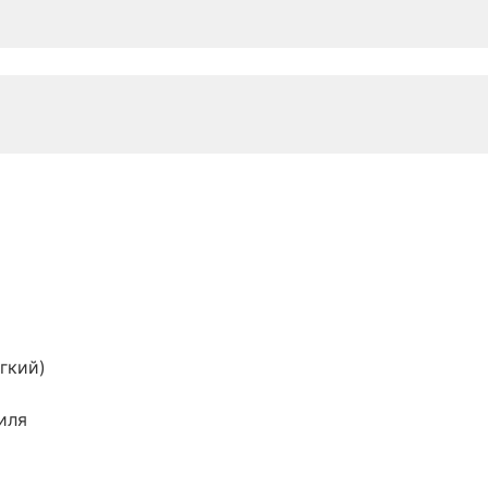
гкий)
иля