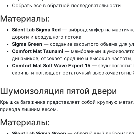
Собрать все в обратной последовательности
Материалы:
Silent Lab Sigma Red
— вибродемпфер на мастичной
дороги и воздушного потока.
Sigma Green
— создание закрытого объема для у
Comfort Mat Tsunami
— мембранный шумоизолятор.
динамиков, отсекает средние и высокие частоты,
Comfort Mat Soft Wave Expert 15
— звукопоглотите
скрипы и поглощает остаточный высокочастотны
Шумоизоляция пятой двери
Крышка багажника представляет собой крупную метал
привода лишним весом.
Материалы:
Silent Lab Sigma Green
— облегчённый виброизолят