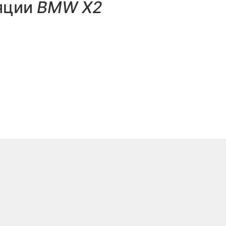
яции
BMW X2