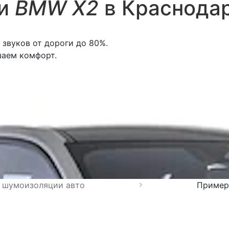
ии
BMW X2
в Краснода
звуков от дороги до 80%.
шаем комфорт.
 шумоизоляции авто
Пример