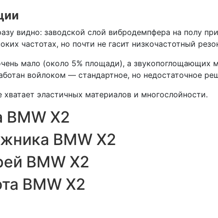
ции
азу видно: заводской слой вибродемпфера на полу при
ких частотах, но почти не гасит низкочастотный резон
чень мало (около 5% площади), а звукопоглощающих м
аботан войлоком — стандартное, но недостаточное ре
е хватает эластичных материалов и многослойности.
а BMW X2
ажника BMW X2
рей BMW X2
ота BMW X2