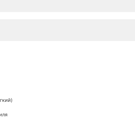
гкий)
иля