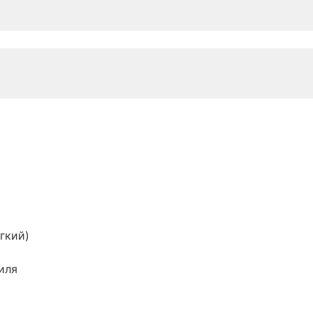
гкий)
иля